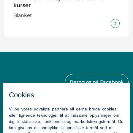
kurser
Blanket
Besøg os på Facebook
Kontakt
Aabenraa Kommunes Sundhedscenter
Østergade 61-63
6230 Rødekro