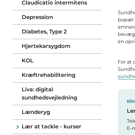
Claudicatio intermitens
Sundhed
Depression
bopæl 
emnern
Diabetes, Type 2
bevæge
en opri
Hjertekarsygdom
KOL
For at
Sundhed
Kræftrehabilitering
sundhe
Liva: digital
sundhedsvejledning
Kli
Le
Lænderyg
Tel
Lær at tackle - kurser
E-m