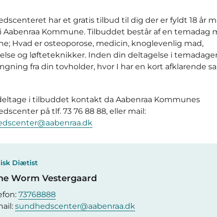
scenteret har et gratis tilbud til dig der er fyldt 18 år 
i Aabenraa Kommune. Tilbuddet består af en temadag
e; Hvad er osteoporose, medicin, knoglevenlig mad,
lse og løfteteknikker. Inden din deltagelse i temadagen
ngning fra din tovholder, hvor I har en kort afklarende s
 deltage i tilbuddet kontakt da Aabenraa Kommunes
scenter på tlf. 73 76 88 88, eller mail:
dscenter@aabenraa.dk
nisk Diætist
ne Worm Vestergaard
efon:
73768888
ail:
sundhedscenter@aabenraa.dk