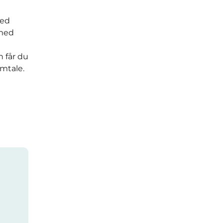
med
 med
 får du
amtale.