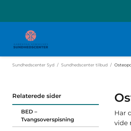
Tilbage til
Sundhedscenter Syd
/
Sundhedscenter tilbud
/
Osteop
Os
Relaterede sider
BED –
Har d
Tvangsoverspisning
vide