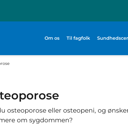
Om os
Til fagfolk
Sundhedscen
orose
teoporose
u osteoporose eller osteopeni, og ønsker
 mere om sygdommen?