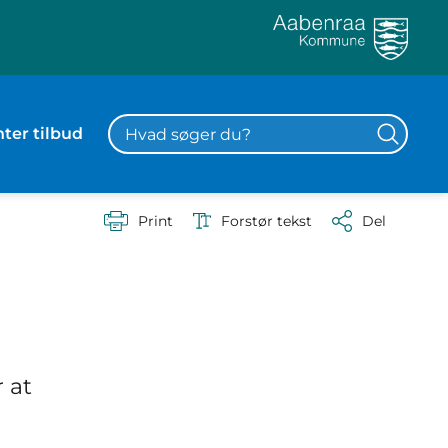
ter tilbud
Print
Forstør tekst
Del
 at